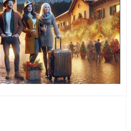
py
nk