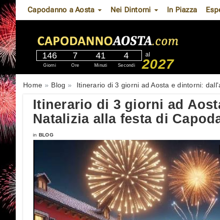
Capodanno a Aosta
Nei Dintorni
In Piazza
Esp
146
7
41
3
al
2027
Giorni
Ore
Minuti
Secondi
Home
Blog
Itinerario di 3 giorni ad Aosta e dintorni: da
Itinerario di 3 giorni ad Aost
Natalizia alla festa di Capo
in
BLOG