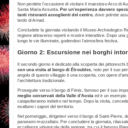
Non perdete l'occasione di visitare il maestoso Arco di Aug
Santa Maria Assunta.
Per un'esperienza davvero specia
tanti ristoranti accoglienti del centro
, dove potrete ass
lardo di Arnad.
Concludete la giornata visitando il Museo Archeologico Re
regione attraverso reperti e mostre interattive. Dopo una 
lungo le vie illuminate, godendovi l'atmosfera festiva.
Giorno 2: Escursione nei borghi into
Il secondo giorno è dedicato alla scoperta dei pittoresch
con una visita al borgo di Étroubles
, noto per il suo pe
angolo di questo villaggio è una scoperta, con opere d’
l’architettura tradizionale.
Proseguite verso il borgo di Fénis, famoso per il suo imp
meglio conservati della Valle d'Aosta
ed è un esempio per
catapulteranno indietro nel tempo. Dopo la visita, concede
esaltano i sapori del territorio.
Nel pomeriggio, dirigetevi verso il borgo di Saint-Pierre, 
panorami mozzafiato. Per concludere la giornata, rilassate
eccellenze vitivinicole della regione, tra cui il famoso Bl