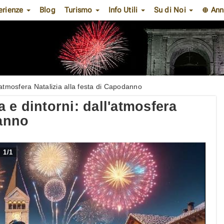
erienze
Blog
Turismo
Info Utili
Su di Noi
⊕ Ann
ll'atmosfera Natalizia alla festa di Capodanno
a e dintorni: dall'atmosfera
danno
1
/
1