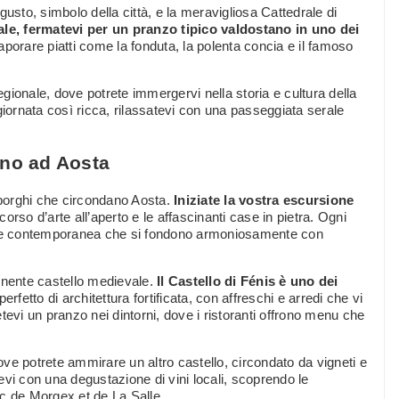
usto, simbolo della città, e la meravigliosa Cattedrale di
le, fermatevi per un pranzo tipico valdostano in uno dei
aporare piatti come la fonduta, la polenta concia e il famoso
gionale, dove potrete immergervi nella storia e cultura della
giornata così ricca, rilassatevi con una passeggiata serale
rno ad Aosta
i borghi che circondano Aosta.
Iniziate la vostra escursione
rcorso d’arte all’aperto e le affascinanti case in pietra. Ogni
arte contemporanea che si fondono armoniosamente con
onente castello medievale.
Il Castello di Fénis è uno dei
fetto di architettura fortificata, con affreschi e arredi che vi
tevi un pranzo nei dintorni, dove i ristoranti offrono menu che
dove potrete ammirare un altro castello, circondato da vigneti e
vi con una degustazione di vini locali, scoprendo le
anc de Morgex et de La Salle.