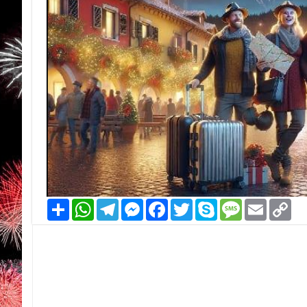
Condividi
WhatsApp
Telegram
Messenger
Facebook
Twitter
Skype
Message
Email
Co
Li