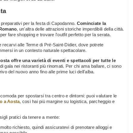
ta
i preparativi per la festa di Capodanno.
Cominciate la
o Romano
, un'altra delle attrazioni storiche imperdibili della città.
 fare shopping e trovare l'outfit perfetto per la serata.
e recarvi alle Terme di Pré-Saint-Didier, dove potrete
mmersi in un contesto naturale spettacolare.
osta offre una varietà di eventi e spettacoli per tutte le
 di gala nei ristoranti più rinomati. Per chi ama ballare, ci sono
ivo del nuovo anno fino alle prime luci dell'alba.
 comoda per spostarsi tra centro e dintorni: puoi valutare le
o a Aosta
, così hai più margine su logistica, parcheggio e
igli pratici da tenere a mente:
molto richiesto, quindi assicuratevi di prenotare alloggi e
ienza possibile.