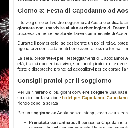
Giorno 3: Festa di Capodanno ad Aos
Il terzo giorno del vostro soggiorno ad Aosta è dedicato a
giornata con una visita al sito archeologico di Teatr
Successivamente, esplorate l'area commerciale di Aosta per
Durante il pomeriggio, se desiderate un po' di relax, potet
rigenerarvi con trattamenti benessere e piscine termali, i
La sera, preparatevi per i festeggiamenti di Capodanno!
A
età
, tra cui concerti dal vivo, spettacoli pirotecnici e cene
feste e discoteche pronte ad accogliervi per celebrare l'arr
Consigli pratici per il soggiorno
Per un itinerario di più giorni conviene scegliere una base
soluzioni nella sezione
hotel per Capodanno Capodann
rientro dopo la serata.
Per un soggiorno ad Aosta senza intoppi, ecco alcuni cons
Prenotate con anticipo
: Il periodo di Capodanno è 
ristoranti in anticipo per garantirvi la migliore esper